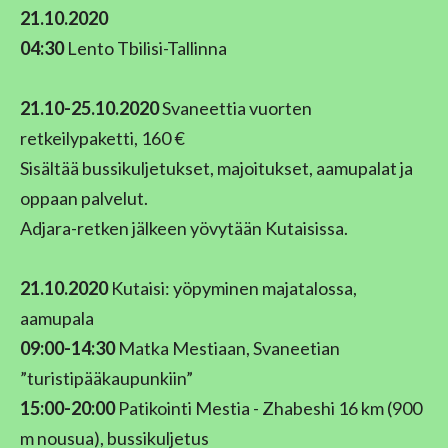
21.10.2020
04:30
Lento Tbilisi-Tallinna
21.10-25.10.2020
Svaneettia vuorten
retkeilypaketti, 160 €
Sisältää bussikuljetukset, majoitukset, aamupalat ja
oppaan palvelut.
Adjara-retken jälkeen yövytään Kutaisissa.
21.10.2020
Kutaisi: yöpyminen majatalossa,
aamupala
09:00-14:30
Matka Mestiaan, Svaneetian
”turistipääkaupunkiin”
15:00-20:00
Patikointi Mestia - Zhabeshi 16 km (900
m nousua), bussikuljetus