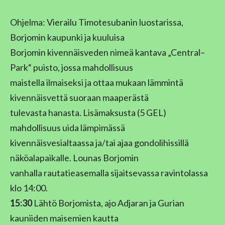
Ohjelma: Vierailu Timotesubanin luostarissa,
Borjomin kaupunki ja kuuluisa
Borjomin kivennäisveden nimeä kantava „Central–
Park“ puisto, jossa mahdollisuus
maistella ilmaiseksi ja ottaa mukaan lämmintä
kivennäisvettä suoraan maaperästä
tulevasta hanasta. Lisämaksusta (5 GEL)
mahdollisuus uida lämpimässä
kivennäisvesialtaassa ja/tai ajaa gondolihissillä
näköalapaikalle. Lounas Borjomin
vanhalla rautatieasemalla sijaitsevassa ravintolassa
klo 14:00.
15:30
Lähtö Borjomista, ajo Adjaran ja Gurian
kauniiden maisemien kautta