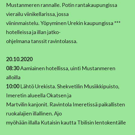
Mustanmeren rannalle. Potin rantakaupungissa
vierailu viinikellarissa, jossa
viininmaistelu. Yöpyminen Urekin kaupungissa ***
hotelleissa ja illan jatko-
ohjelmana tanssit ravintolassa.
20.10.2020
08:30
Aamiainen hotellissa, uinti Mustanmeren
alloilla
10:00
Lähtö Urekista. Shekvetilin Musiikkipuisto,
Imeretin alueella Okatsen ja
Martvilin kanjonit. Ravintola Imeretissä paikallisten
ruokalajien illallinen. Ajo
myöhään illalla Kutaisin kautta Tbilisin lentokentälle