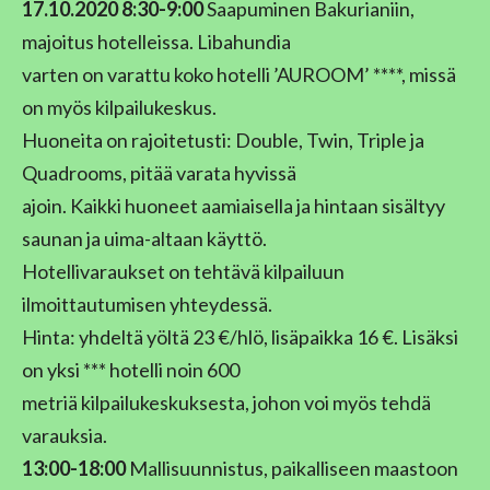
17.10.2020 8:30-9:00
Saapuminen Bakurianiin,
majoitus hotelleissa. Libahundia
varten on varattu koko hotelli ’AUROOM’ ****, missä
on myös kilpailukeskus.
Huoneita on rajoitetusti: Double, Twin, Triple ja
Quadrooms, pitää varata hyvissä
ajoin. Kaikki huoneet aamiaisella ja hintaan sisältyy
saunan ja uima-altaan käyttö.
Hotellivaraukset on tehtävä kilpailuun
ilmoittautumisen yhteydessä.
Hinta: yhdeltä yöltä 23 €/hlö, lisäpaikka 16 €. Lisäksi
on yksi *** hotelli noin 600
metriä kilpailukeskuksesta, johon voi myös tehdä
varauksia.
13:00-18:00
Mallisuunnistus, paikalliseen maastoon