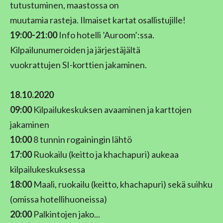
tutustuminen, maastossa on
muutamia rasteja. Ilmaiset kartat osallistujille!
19:00-21:00
Info hotelli ’Auroom’:ssa.
Kilpailunumeroiden ja järjestäjältä
vuokrattujen SI-korttien jakaminen.
18.10.2020
09:00
Kilpailukeskuksen avaaminen ja karttojen
jakaminen
10:00
8 tunnin rogainingin lähtö
17:00
Ruokailu (keitto ja khachapuri) aukeaa
kilpailukeskuksessa
18:00
Maali, ruokailu (keitto, khachapuri) sekä suihku
(omissa hotellihuoneissa)
20:00
Palkintojen jako...