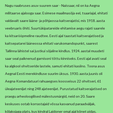
Nagu naabruses asuv suurem saar - Naissaar, nii on ka Aegna
militaarse ajalooga saar. Esimese maailmasõja eel, tsaariajal, ehitati
valdavalt saare lääne- ja põhjaossa kaitserajatisi, mis 1918. aasta
veebruaris õhiti. Suurtükipatareide ehitamise aegu rajati saarele
ka kitsarööpmeline raudtee. Eesti ajal taastati kaitserajatised ja
kaitsepatarei lääneossa ehitati varukomandopunkt, saarest
Tallinna lähistel sai justkui sõjaline kindlus. 1924. aastal muudeti
saar seal paiknenud garnisoni tõttu kinniseks. Eesti ajal avati seal
ka algkool ohvitseride lastele, samuti ehitati kasiino. Toona asus
Aegnal Eesti merekindluse suurim üksus. 1930. aasta juunis oli
Aegna Komandatuuri rahuaegses koosseisus 22 ohvitseri, 61
üleajateenijat ning 248 ajateenijat. Purustatud kaitserajatised on
praegu arheoloogilised mälestusmärgid, neid on 20. Saare
keskuses ootab korrastajaid võssa kasvanud paraadväljak,
kõlakojaga plats, kus kindral Laidoner omal ajal kõnet pidas.