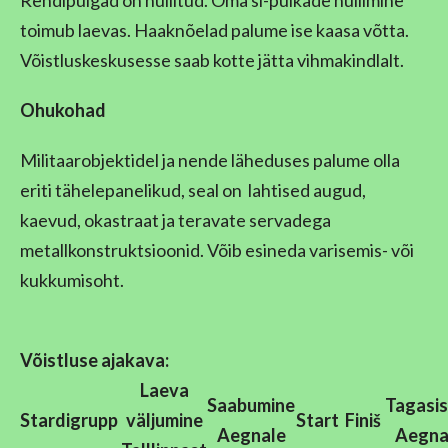
Rendipulgad on nullitud. Oma si-pulkade nullimine
toimub laevas. Haaknõelad palume ise kaasa võtta.
Võistluskeskusesse saab kotte jätta vihmakindlalt.
Ohukohad
Militaarobjektidel ja nende läheduses palume olla
eriti tähelepanelikud, seal on lahtised augud,
kaevud, okastraat ja teravate servadega
metallkonstruktsioonid. Võib esineda varisemis- või
kukkumisoht.
Võistluse ajakava:
Laeva
Saabumine
Tagasis
Stardigrupp
väljumine
Start
Finiš
Aegnale
Aegna