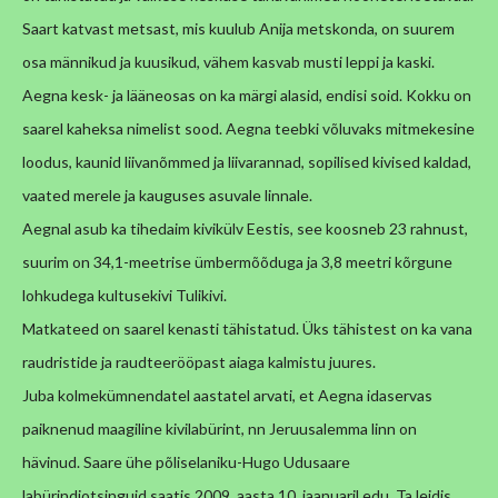
Saart katvast metsast, mis kuulub Anija metskonda, on suurem
osa männikud ja kuusikud, vähem kasvab musti leppi ja kaski.
Aegna kesk- ja lääneosas on ka märgi alasid, endisi soid. Kokku on
saarel kaheksa nimelist sood. Aegna teebki võluvaks mitmekesine
loodus, kaunid liivanõmmed ja liivarannad, sopilised kivised kaldad,
vaated merele ja kauguses asuvale linnale.
Aegnal asub ka tihedaim kivikülv Eestis, see koosneb 23 rahnust,
suurim on 34,1-meetrise ümbermõõduga ja 3,8 meetri kõrgune
lohkudega kultusekivi Tulikivi.
Matkateed on saarel kenasti tähistatud. Üks tähistest on ka vana
raudristide ja raudteerööpast aiaga kalmistu juures.
Juba kolmekümnendatel aastatel arvati, et Aegna idaservas
paiknenud maagiline kivilabürint, nn Jeruusalemma linn on
hävinud. Saare ühe põliselaniku-Hugo Udusaare
labürindiotsinguid saatis 2009. aasta 10. jaanuaril edu. Ta leidis