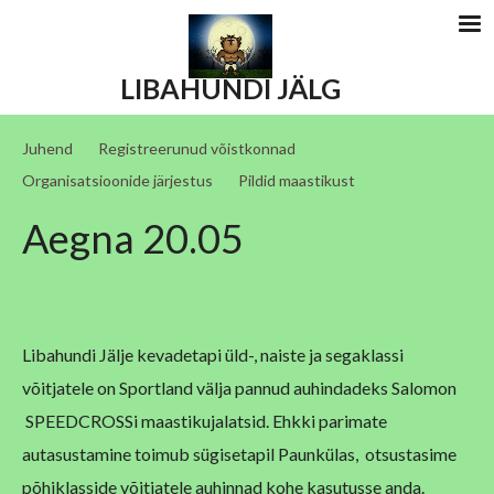
LIBAHUNDI JÄLG
Juhend
Registreerunud võistkonnad
Organisatsioonide järjestus
Pildid maastikust
Aegna 20.05
Libahundi Jälje kevadetapi üld-, naiste ja segaklassi
võitjatele on Sportland välja pannud auhindadeks Salomon
SPEEDCROSSi maastikujalatsid. Ehkki parimate
autasustamine toimub sügisetapil Paunkülas, otsustasime
põhiklasside võitjatele auhinnad kohe kasutusse anda.