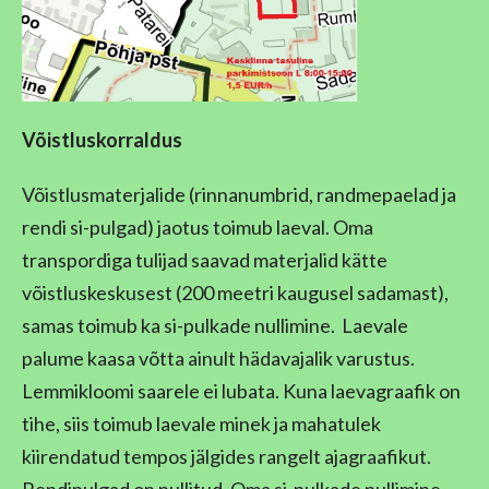
Võistluskorraldus
Võistlusmaterjalide (rinnanumbrid, randmepaelad ja
rendi si-pulgad) jaotus toimub laeval. Oma
transpordiga tulijad saavad materjalid kätte
võistluskeskusest (200 meetri kaugusel sadamast),
samas toimub ka si-pulkade nullimine. Laevale
palume kaasa võtta ainult hädavajalik varustus.
Lemmikloomi saarele ei lubata. Kuna laevagraafik on
tihe, siis toimub laevale minek ja mahatulek
kiirendatud tempos jälgides rangelt ajagraafikut.