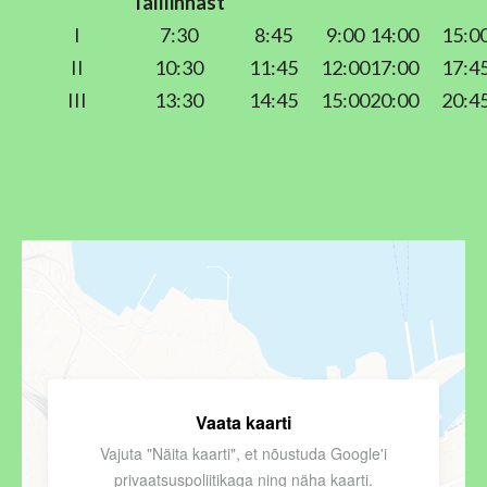
Talllinnast
I
7:30
8:45
9:00
14:00
15:0
II
10:30
11:45
12:00
17:00
17:4
III
13:30
14:45
15:00
20:00
20:4
Vaata kaarti
Vajuta "Näita kaarti", et nõustuda Google'i
privaatsuspoliitikaga
ning näha kaarti.