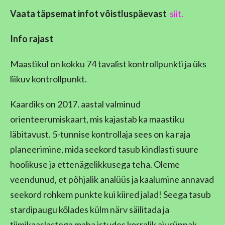
Vaata täpsemat infot võistluspäevast
siit.
Info rajast
Maastikul on kokku 74 tavalist kontrollpunkti ja üks
liikuv kontrollpunkt.
Kaardiks on 2017. aastal valminud
orienteerumiskaart, mis kajastab ka maastiku
läbitavust. 5-tunnise kontrollaja sees on ka raja
planeerimine, mida seekord tasub kindlasti suure
hoolikuse ja ettenägelikkusega teha. Oleme
veendunud, et põhjalik analüüs ja kaalumine annavad
seekord rohkem punkte kui kiired jalad! Seega tasub
stardipaugu kõlades külm närv säilitada ja
tiimikaaslastega maha istudes korralik ajurünnak