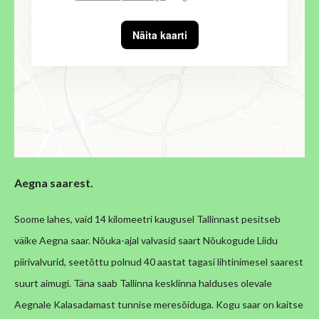
Näita kaarti
Aegna saarest.
Soome lahes, vaid 14 kilomeetri kaugusel Tallinnast pesitseb
väike Aegna saar. Nõuka-ajal valvasid saart Nõukogude Liidu
piirivalvurid, seetõttu polnud 40 aastat tagasi lihtinimesel saarest
suurt aimugi. Täna saab Tallinna kesklinna halduses olevale
Aegnale Kalasadamast tunnise meresõiduga. Kogu saar on kaitse