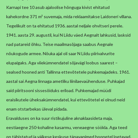
Karnapi tee 10 asub ajaloolise hõnguga kivist ehitatud
kahekordne 371 m² suvemaja, mida reklaamitakse Laidoneri villana.
Tegelikult on ta ehitatud 1936. aastal neljale ohvitseri perele.
1941. aasta 29. augustil, kui N Liidu väed Aegnalt lahkusid, lasksid
nad patareid õhku. Teise maailmasõjaga saabus Aegnale
nõukogude armee. Nõuka ajal oli saar N Liidu piirivalvurite
elupaigaks. Aga viiekümnendatel sõjavägi loobus saarest –
sealsed hooned anti Tallinna ettevõtetele puhkemajadeks. 1961.
aastal sai Aegna linnaga ametliku liinilaevaühenduse. Puhkajad
said piiritsooni sissesõiduks eriload. Puhkemajad müüdi
eraisikutele üheksakümnendatel, kui ettevõtetel ei olnud neid
enam otstarbekas üleval pidada.
Eravalduses on ka suur ristikujuline aknaklaasideta maja,
eestiaegne 250-kohaline kasarmu, veneaegne söökla. Aga teed
on tähistatud ja väikese keskuse tänavanimed hoonetel loetavad.