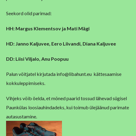
Seekord olid parimad:
HH: Margus Klementsov ja Mati Mägi
HD: Janno Kaljuvee, Eero Liivandi, Diana Kaljuvee
DD: Liisi Viljalo, Anu Poopuu
Palun võitjatel kirjutada info@libahunt.eu kättesaamise
kokkuleppimiseks.
Vihjeks võib öelda, et mõned paarid tossud lähevad sügisel
Paunkülas loosiauhindadeks, kui toimub ülejäänud parimate
autasustamine.