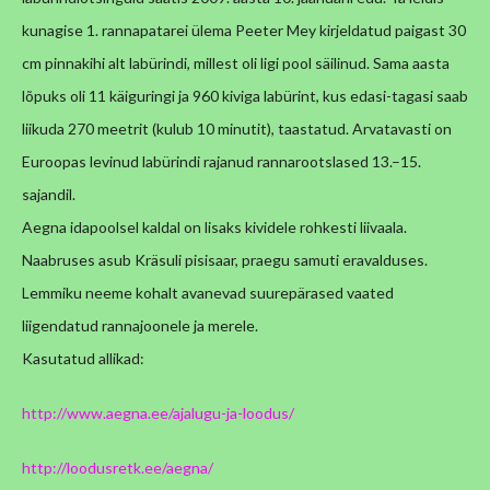
kunagise 1. rannapatarei ülema Peeter Mey kirjeldatud paigast 30
cm pinnakihi alt labürindi, millest oli ligi pool säilinud. Sama aasta
lõpuks oli 11 käiguringi ja 960 kiviga labürint, kus edasi-tagasi saab
liikuda 270 meetrit (kulub 10 minutit), taastatud. Arvatavasti on
Euroopas levinud labürindi rajanud rannarootslased 13.–15.
sajandil.
Aegna idapoolsel kaldal on lisaks kividele rohkesti liivaala.
Naabruses asub Kräsuli pisisaar, praegu samuti eravalduses.
Lemmiku neeme kohalt avanevad suurepärased vaated
liigendatud rannajoonele ja merele.
Kasutatud allikad:
http://www.aegna.ee/ajalugu-ja-loodus/
http://loodusretk.ee/aegna/