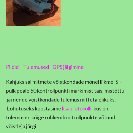
Pildid
Tulemused
GPS jälgimine
Kahjuks sai mitmete võistkondade mõnel liikmel SI-
pulk peale 50 kontrollpunkti märkimist täis, mistõttu
jäi nende võistkondade tulemus mittetäielikuks.
Lohutuseks koostasime
lisaprotokolli
, kus on
tulemused kõige rohkem kontrollpunkte võtnud
võistleja järgi.