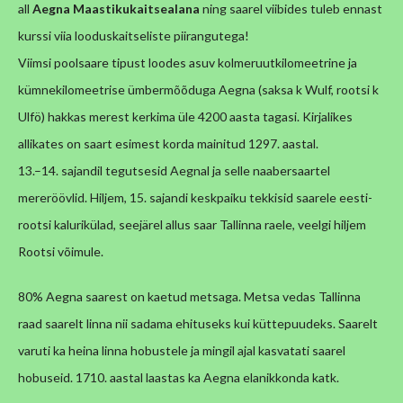
all
Aegna Maastikukaitseala
na
ning saarel viibides tuleb ennast
kurssi viia looduskaitseliste piirangutega!
Viimsi poolsaare tipust loodes asuv kolmeruutkilomeetrine ja
kümnekilomeetrise ümbermõõduga Aegna (saksa k Wulf, rootsi k
Ulfö) hakkas merest kerkima üle 4200 aasta tagasi. Kirjalikes
allikates on saart esimest korda mainitud 1297. aastal.
13.–14. sajandil tegutsesid Aegnal ja selle naabersaartel
mereröövlid. Hiljem, 15. sajandi keskpaiku tekkisid saarele eesti-
rootsi kalurikülad, seejärel allus saar Tallinna raele, veelgi hiljem
Rootsi võimule.
80% Aegna saarest on kaetud metsaga. Metsa vedas Tallinna
raad saarelt linna nii sadama ehituseks kui küttepuudeks. Saarelt
varuti ka heina linna hobustele ja mingil ajal kasvatati saarel
hobuseid. 1710. aastal laastas ka Aegna elanikkonda katk.