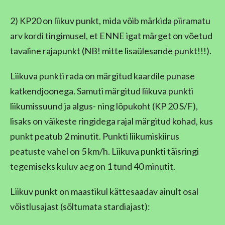
2) KP20 on liikuv punkt, mida võib märkida piiramatu
arv kordi tingimusel, et ENNE igat märget on võetud
tavaline rajapunkt (NB! mitte lisaülesande punkt!!!).
Liikuva punkti rada on märgitud kaardile punase
katkendjoonega. Samuti märgitud liikuva punkti
liikumissuund ja algus- ning lõpukoht (KP 20 S/F),
lisaks on väikeste ringidega rajal märgitud kohad, kus
punkt peatub 2 minutit. Punkti liikumiskiirus
peatuste vahel on 5 km/h. Liikuva punkti täisringi
tegemiseks kuluv aeg on 1 tund 40 minutit.
Liikuv punkt on maastikul kättesaadav ainult osal
võistlusajast (sõltumata stardiajast):