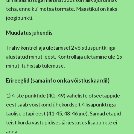
teha, enne kui metsa tormate. Maastikul on kaks
joogipunkti.
Muudatus juhendis
Trahv kontrollaja ületamisel 2 võistluspuntki iga
alustatud minuti eest. Kontrollaja ületamine üle 15
minuti tühistab tulemuse.
Erireeglid (sama info on ka võistluskaardil)
1) 4-ste punktide (40...49) vaheliste otseetappide
eest saab võistkond ühekordselt 4 lisapunkti iga
taolise etapi eest (41-45, 48-46 jne). Samad etapid
teist korda vastupidises järjestuses lisapunkte ei
anna.