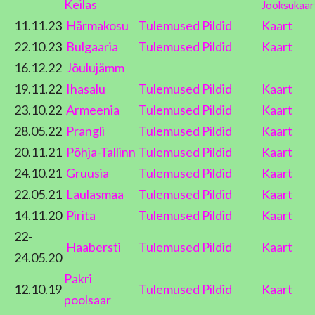
Keilas
Jooksukaar
11.11.23
Härmakosu
Tulemused
Pildid
Kaart
22.10.23
Bulgaaria
Tulemused
Pildid
Kaart
16.12.22
Jõulujämm
19.11.22
Ihasalu
Tulemused
Pildid
Kaart
23.10.22
Armeenia
Tulemused
Pildid
Kaart
28.05.22
Prangli
Tulemused
Pildid
Kaart
20.11.21
Põhja-Tallinn
Tulemused
Pildid
Kaart
24.10.21
Gruusia
Tulemused
Pildid
Kaart
22.05.21
Laulasmaa
Tulemused
Pildid
Kaart
14.11.20
Pirita
Tulemused
Pildid
Kaart
22-
Haabersti
Tulemused
Pildid
Kaart
24.05.20
Pakri
12.10.19
Tulemused
Pildid
Kaart
poolsaar