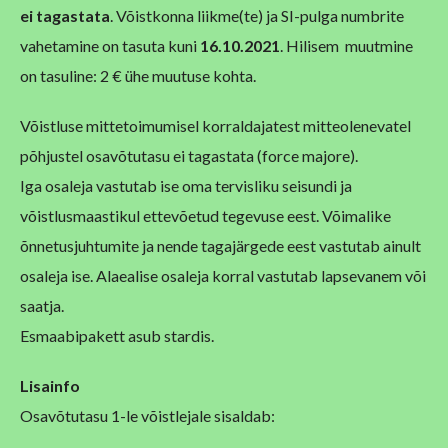
ei tagastata
. Võistkonna liikme(te) ja SI-pulga numbrite
vahetamine on tasuta kuni
16.10.2021
. Hilisem muutmine
on tasuline: 2 € ühe muutuse kohta.
Võistluse mittetoimumisel korraldajatest mitteolenevatel
põhjustel osavõtutasu ei tagastata (force majore).
Iga osaleja vastutab ise oma tervisliku seisundi ja
võistlusmaastikul ettevõetud tegevuse eest. Võimalike
õnnetusjuhtumite ja nende tagajärgede eest vastutab ainult
osaleja ise. Alaealise osaleja korral vastutab lapsevanem või
saatja.
Esmaabipakett asub stardis.
Lisainfo
Osavõtutasu 1-le võistlejale sisaldab: