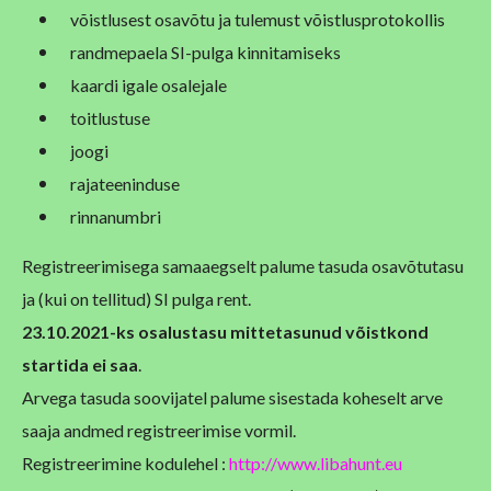
võistlusest osavõtu ja tulemust võistlusprotokollis
randmepaela SI-pulga kinnitamiseks
kaardi igale osalejale
toitlustuse
joogi
rajateeninduse
rinnanumbri
Registreerimisega samaaegselt palume tasuda osavõtutasu
ja (kui on tellitud) SI pulga rent.
23.10.2021-ks osalustasu mittetasunud võistkond
startida ei saa
.
Arvega tasuda soovijatel palume sisestada koheselt arve
saaja andmed registreerimise vormil.
Registreerimine kodulehel :
http://www.libahunt.eu