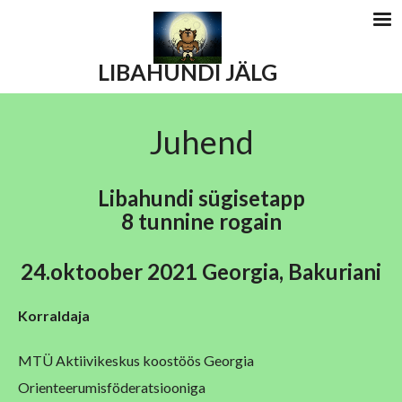
LIBAHUNDI JÄLG
Juhend
Libahundi sügisetapp
8 tunnine rogain
24.oktoober 2021 Georgia, Bakuriani
Korraldaja
MTÜ Aktiivikeskus koostöös Georgia
Orienteerumisföderatsiooniga