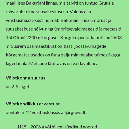
maalilises Bakuriani linnas, mis talviti on tuntud Gruusia
rahvarohkeima suusakeskusena. Valdav osa
võistlusmaastikust hõlmab Bakuriani linna ümbrust ja
suusakeskuse nõlvu ning ümbritsevaid mägesid ja metsasid
1500 kuni 2200m kõrgusel. Kõrgeim punkt kaardil on 2603
m. Suurem osa maastikust on hästi joostav, mägede
kõrgemates osades on üsna palju minimaalse taimestikuga
lagedat ala. Metsade läbitavus on valdavalt hea.
Võistkonna suurus
on 2-5 liiget.
Võistkondlikku arvestust
peetakse 12 võistlusklassis alljärgnevalt:
JJ15 – 2006 a või hiljem sündinud noored