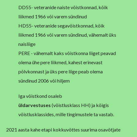
DD55- veteranide naiste võistkonnad, kõik
liikmed 1966 või varem sündinud
HD55- veteranide segavõistkonnad, kõik
liikmed 1966 või varem sündinud, vähemalt üks
naisliige
PERE - vähemalt kaks võistkonna liiget peavad
olema ühe pere liikmed, kahest erinevast
põlvkonnast ja üks pere liige peab olema
sündinud 2006 või hiljem
Iga võistkond osaleb
üldarvestuses
(võistlusklass HH) ja kõigis
võistlusklassides, mille tingimustele ta vastab.
2021 aasta kahe etapi kokkuvõttes suurima osavõtjate