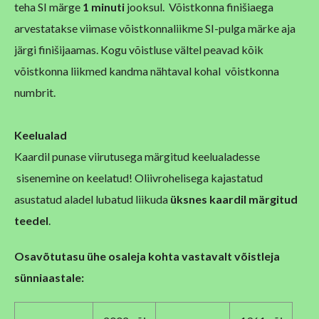
teha SI märge
1 minuti
jooksul. Võistkonna finišiaega
arvestatakse viimase võistkonnaliikme SI-pulga märke aja
järgi finišijaamas. Kogu võistluse vältel peavad kõik
võistkonna liikmed kandma nähtaval kohal võistkonna
numbrit.
Keelualad
Kaardil punase viirutusega märgitud keelualadesse
sisenemine on keelatud! Oliivrohelisega kajastatud
asustatud aladel lubatud liikuda
üksnes kaardil märgitud
teedel
.
Osavõtutasu ühe osaleja kohta vastavalt võistleja
sünniaastale: