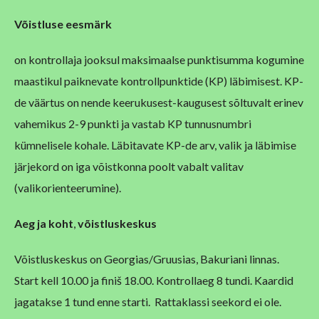
Võistluse eesmärk
on kontrollaja jooksul maksimaalse punktisumma kogumine
maastikul paiknevate kontrollpunktide (KP) läbimisest. KP-
de väärtus on nende keerukusest-kaugusest sõltuvalt erinev
vahemikus 2-9 punkti ja vastab KP tunnusnumbri
kümnelisele kohale. Läbitavate KP-de arv, valik ja läbimise
järjekord on iga võistkonna poolt vabalt valitav
(valikorienteerumine).
Aeg
ja koht
,
võistluskeskus
Võistluskeskus on Georgias/Gruusias, Bakuriani linnas.
Start kell 10.00 ja finiš 18.00. Kontrollaeg 8 tundi. Kaardid
jagatakse 1 tund enne starti. Rattaklassi seekord ei ole.