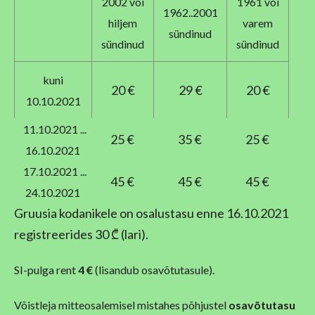
2002 või
1961 või
1962..2001
hiljem
varem
sündinud
sündinud
sündinud
kuni
20 €
29 €
20 €
10.10.2021
11.10.2021 ...
25 €
35 €
25 €
16.10.2021
17.10.2021 ...
45 €
45 €
45 €
24.10.2021
Gruusia kodanikele on osalustasu enne 16.10.2021
registreerides 30 ₾ (lari).
SI-pulga rent
4 €
(lisandub osavõtutasule).
Võistleja mitteosalemisel mistahes põhjustel
osavõtutasu