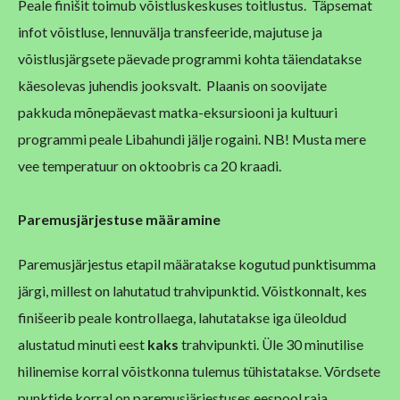
Peale finišit toimub võistluskeskuses toitlustus. Täpsemat
infot võistluse, lennuvälja transfeeride, majutuse ja
võistlusjärgsete päevade programmi kohta täiendatakse
käesolevas juhendis jooksvalt. Plaanis on soovijate
pakkuda mõnepäevast matka-eksursiooni ja kultuuri
programmi peale Libahundi jälje rogaini. NB! Musta mere
vee temperatuur on oktoobris ca 20 kraadi.
P
aremusjärjestuse määramine
Paremusjärjestus etapil määratakse kogutud punktisumma
järgi, millest on lahutatud trahvipunktid. Võistkonnalt, kes
finišeerib peale kontrollaega, lahutatakse iga üleoldud
alustatud minuti eest
kaks
trahvipunkti. Üle 30 minutilise
hilinemise korral võistkonna tulemus tühistatakse. Võrdsete
punktide korral on paremusjärjestuses eespool raja