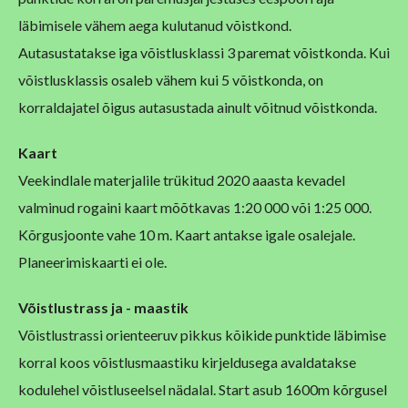
läbimisele vähem aega kulutanud võistkond.
Autasustatakse iga võistlusklassi 3 paremat võistkonda. Kui
võistlusklassis osaleb vähem kui 5 võistkonda, on
korraldajatel õigus autasustada ainult võitnud võistkonda.
Kaart
Veekindlale materjalile trükitud 2020 aaasta kevadel
valminud rogaini kaart mõõtkavas 1:20 000 või 1:25 000.
Kõrgusjoonte vahe 10 m. Kaart antakse igale osalejale.
Planeerimiskaarti ei ole.
Võistlust
rass ja
-
maastik
Võistlustrassi orienteeruv pikkus kõikide punktide läbimise
korral koos võistlusmaastiku kirjeldusega avaldatakse
kodulehel võistluseelsel nädalal. Start asub 1600m kõrgusel