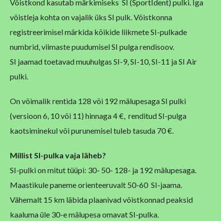
Võistkond kasutab märkimiseks SI (SportIdent) pulki.
Iga
võistleja kohta on vajalik üks SI pulk. Võistkonna
registreerimisel märkida kõikide liikmete SI-pulkade
numbrid, viimaste puudumisel SI pulga rendisoov.
SI jaamad toetavad muuhulgas SI-9, SI-10, SI-11 ja SI Air
pulki.
On võimalik rentida 128 või 192 mälupesaga SI pulki
(versioon 6, 10 või 11) hinnaga
4 €, renditud SI-pulga
kaotsiminekul või purunemisel tuleb tasuda 70 €.
Millist SI-pulka vaja läheb?
SI-pulki on mitut tüüpi: 30- 50- 128- ja 192 mälupesaga.
Maastikule paneme orienteeruvalt 50-60 SI-jaama.
Vähemalt 15 km läbida plaanivad võistkonnad peaksid
kaaluma üle 30-e mälupesa omavat SI-pulka.