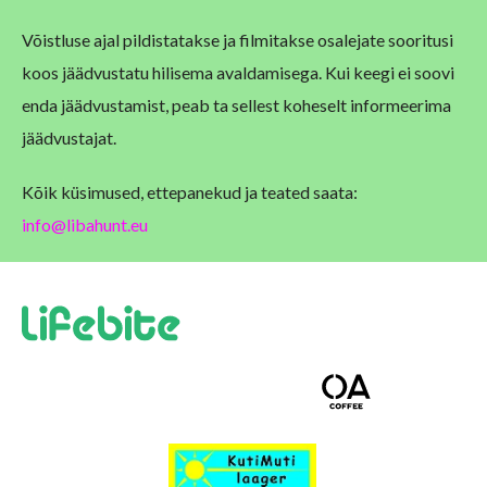
Võistluse ajal pildistatakse ja filmitakse osalejate sooritusi
koos jäädvustatu hilisema avaldamisega. Kui keegi ei soovi
enda jäädvustamist, peab ta sellest koheselt informeerima
jäädvustajat.
Kõik küsimused, ettepanekud ja teated saata:
info@libahunt.eu