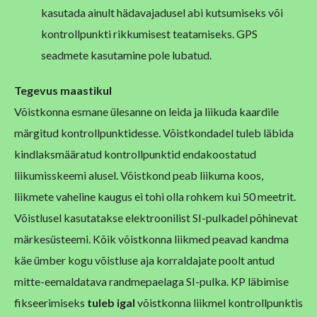
kasutada ainult hädavajadusel abi kutsumiseks või
kontrollpunkti rikkumisest teatamiseks. GPS
seadmete kasutamine pole lubatud.
Tegevus maastikul
Võistkonna esmane ülesanne on leida ja liikuda kaardile
märgitud kontrollpunktidesse. Võistkondadel tuleb läbida
kindlaksmääratud kontrollpunktid endakoostatud
liikumisskeemi alusel. Võistkond peab liikuma koos,
liikmete vaheline kaugus ei tohi olla rohkem kui 50 meetrit.
Võistlusel kasutatakse elektroonilist SI-pulkadel põhinevat
märkesüsteemi. Kõik võistkonna liikmed peavad kandma
käe ümber kogu võistluse aja korraldajate poolt antud
mitte-eemaldatava randmepaelaga SI-pulka. KP läbimise
fikseerimiseks
tuleb igal
võistkonna liikmel kontrollpunktis