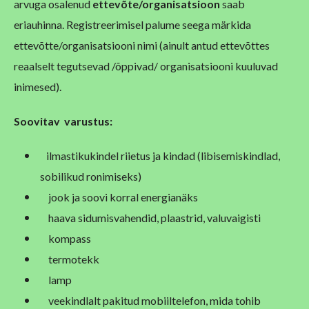
arvuga osalenud
ettevõte/organisatsioon
saab
eriauhinna. Registreerimisel palume seega märkida
ettevõtte/organisatsiooni nimi (ainult antud ettevõttes
reaalselt tegutsevad /õppivad/ organisatsiooni kuuluvad
inimesed).
Soovitav
varustus:
ilmastikukindel riietus ja kindad (libisemiskindlad,
sobilikud ronimiseks)
jook ja soovi korral energianäks
haava sidumisvahendid, plaastrid, valuvaigisti
kompass
termotekk
lamp
veekindlalt pakitud mobiiltelefon, mida tohib