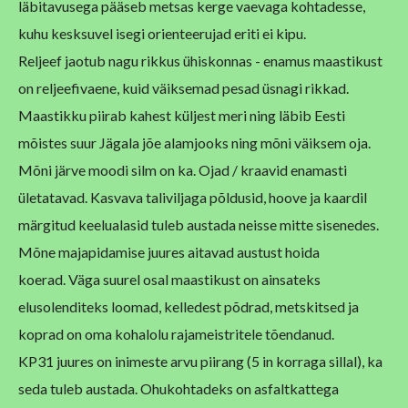
läbitavusega pääseb metsas kerge vaevaga
kohtadesse,
kuhu kesksuvel isegi orienteerujad eriti ei kipu.
Reljeef
jaotub nagu rikkus ühiskonnas - enamus maastikust
on reljeefivaene, kuid
väiksemad pesad üsnagi rikkad.
Maastikku piirab kahest küljest meri ning
läbib Eesti
mõistes suur Jägala jõe alamjooks ning mõni väiksem oja.
Mõni järve moodi silm on ka. Ojad / kraavid enamasti
ületatavad.
Kasvava taliviljaga põldusid, hoove ja kaardil
märgitud keelualasid
tuleb austada neisse mitte sisenedes.
Mõne majapidamise juures aitavad
austust hoida
koerad.
Väga suurel osal maastikust on ainsateks
elusolenditeks loomad,
kelledest põdrad, metskitsed ja
koprad on oma kohalolu rajameistritele
tõendanud.
KP31 juures on inimeste arvu piirang (5 in korraga sillal), ka
seda
tuleb austada.
Ohukohtadeks on asfaltkattega