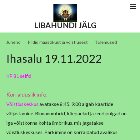
LIBAHUNDI JÄLG
Juhend
Pildid maastikust ja võistlusest
Tulemused
Ihasalu 19.11.2022
KP 81 selfid
Korralduslik info.
Võistluskeskus
avatakse 8:45. 9:00 algab kaartide
väljastamine. Rinnanumbrid, käepaelad ja rendipulgad on
iga võistkonna kohta ümbrikus, mis jagatakse
võistluskeskuses. Parkimine on korraldatud avalikus