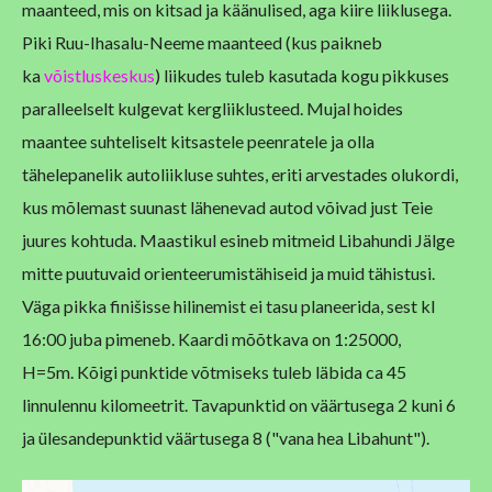
maanteed, mis on kitsad ja käänulised,
aga kiire liiklusega.
Piki Ruu-Ihasalu-Neeme maanteed (kus paikneb
ka
võistluskeskus
) liikudes tuleb kasutada kogu pikkuses
paralleelselt
kulgevat kergliiklusteed. Mujal hoides
maantee suhteliselt kitsastele
peenratele ja olla
tähelepanelik autoliikluse suhtes, eriti arvestades
olukordi,
kus mõlemast suunast lähenevad autod võivad just Teie
juures
kohtuda.
Maastikul esineb mitmeid Libahundi Jälge
mitte puutuvaid
orienteerumistähiseid ja muid tähistusi.
Väga pikka finišisse
hilinemist ei tasu planeerida, sest kl
16:00 juba pimeneb.
Kaardi mõõtkava on 1:25000,
H=5m.
Kõigi punktide võtmiseks tuleb läbida ca 45
linnulennu kilomeetrit.
Tavapunktid on väärtusega 2 kuni 6
ja ülesandepunktid väärtusega 8
("vana hea Libahunt").