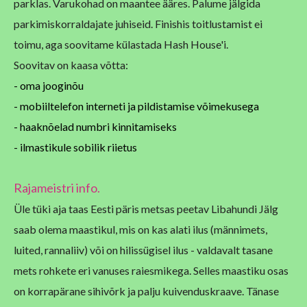
parklas. Varukohad on maantee ääres. Palume jälgida
parkimiskorraldajate juhiseid. Finishis toitlustamist ei
toimu, aga soovitame külastada Hash House'i.
Soovitav on kaasa võtta:
- oma jooginõu
- mobiiltelefon interneti ja pildistamise võimekusega
- haaknõelad numbri kinnitamiseks
- ilmastikule sobilik riietus
Rajameistri info.
Üle tüki aja taas Eesti päris metsas peetav Libahundi Jälg
saab olema
maastikul, mis on kas alati ilus (männimets,
luited, rannaliiv) või on
hilissügisel ilus - valdavalt tasane
mets rohkete eri vanuses
raiesmikega. Selles maastiku osas
on korrapärane sihivõrk ja palju
kuivenduskraave. Tänase