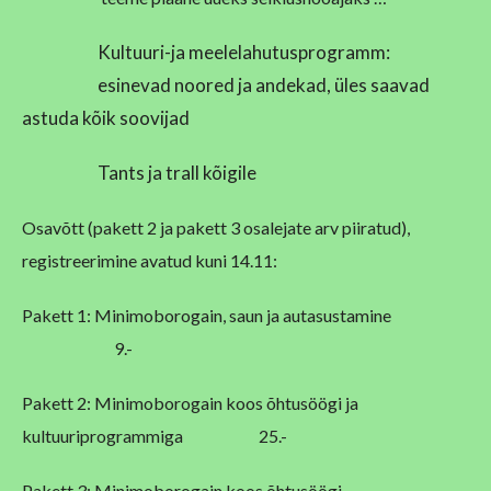
Kultuuri-ja meelelahutusprogramm:
esinevad noored ja andekad, üles saavad
astuda kõik soovijad
Tants ja trall kõigile
Osavõtt (pakett 2 ja pakett 3 osalejate arv piiratud),
registreerimine avatud kuni 14.11:
Pakett 1: Minimoborogain, saun ja autasustamine
9.-
Pakett 2: Minimoborogain koos õhtusöögi ja
kultuuriprogrammiga 25.-
Pakett 3: Minimoborogain koos õhtusöögi,