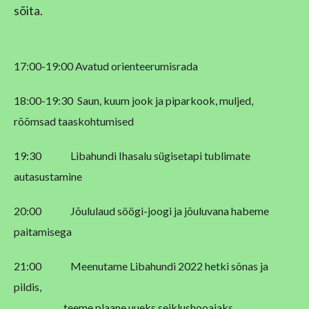
sõita.
17:00-19:00 Avatud orienteerumisrada
18:00-19:30 Saun, kuum jook ja piparkook, muljed,
rõõmsad taaskohtumised
19:30 Libahundi Ihasalu sügisetapi tublimate
autasustamine
20:00 Jõululaud söögi-joogi ja jõuluvana habeme
paitamisega
21:00 Meenutame Libahundi 2022 hetki sõnas ja
pildis,
teeme plaane uueks seiklushooajaks …