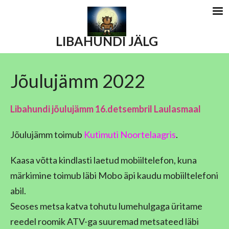
LIBAHUNDI JÄLG
Jõulujämm 2022
Libahundi jõulujämm 16.detsembril Laulasmaal
Jõulujämm toimub
Kutimuti Noortelaagris
.
Kaasa võtta kindlasti laetud mobiiltelefon, kuna
märkimine toimub läbi Mobo äpi kaudu mobiiltelefoni
abil.
Seoses metsa katva tohutu lumehulgaga üritame
reedel roomik ATV-ga suuremad metsateed läbi