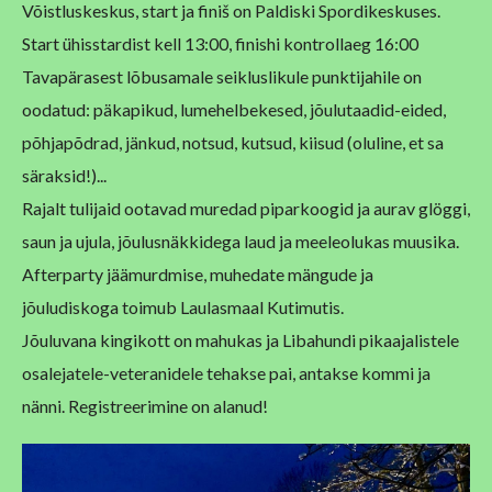
Võistluskeskus, start ja finiš on Paldiski Spordikeskuses.
Start ühisstardist kell 13:00, finishi kontrollaeg 16:00
Tavapärasest lõbusamale seikluslikule punktijahile on
oodatud:
päkapikud, lumehelbekesed, jõulutaadid-eided,
põhjapõdrad, jänkud, notsud, kutsud,
kiisud (oluline, et sa
säraksid!)...
Rajalt tulijaid ootavad muredad piparkoogid ja aurav glöggi,
saun ja ujula, jõulusnäkkidega
laud ja meeleolukas muusika.
Afterparty jäämurdmise, muhedate mängude ja
jõuludiskoga toimub Laulasmaal Kutimutis.
Jõuluvana kingikott on mahukas ja Libahundi pikaajalistele
osalejatele-veteranidele tehakse
pai, antakse kommi ja
nänni. Registreerimine on alanud!