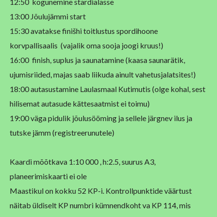
12:50 kogunemine stardialasse
13:00 Jõulujämmi start
15:30 avatakse finišhi toitlustus spordihoone
korvpallisaalis (vajalik oma sooja joogi kruus!)
16:00 finish, suplus ja saunatamine (kaasa saunarätik,
ujumisriided, majas saab liikuda ainult vahetusjalatsites!)
18:00 autasustamine Laulasmaal Kutimutis (olge kohal, sest
hilisemat autasude kättesaatmist ei toimu)
19:00 väga pidulik jõulusööming ja sellele järgnev ilus ja
tutske jämm (registreerunutele)
Kaardi mõõtkava 1:10 000 , h:2.5, suurus A3,
planeerimiskaarti ei ole
Maastikul on kokku 52 KP-i. Kontrollpunktide väärtust
näitab üldiselt KP numbri kümnendkoht va KP 114, mis