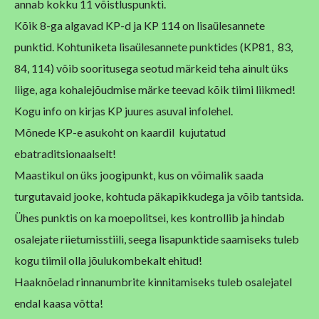
annab kokku 11 võistluspunkti.
Kõik 8-ga algavad KP-d ja KP 114 on lisaülesannete
punktid. Kohtuniketa lisaülesannete punktides (KP81, 83,
84, 114) võib sooritusega seotud märkeid teha ainult üks
liige, aga kohalejõudmise märke teevad kõik tiimi liikmed!
Kogu info on kirjas KP juures asuval infolehel.
Mõnede KP-e asukoht on kaardil kujutatud
ebatraditsionaalselt!
Maastikul on üks joogipunkt, kus on võimalik saada
turgutavaid jooke, kohtuda päkapikkudega ja võib tantsida.
Ühes punktis on ka moepolitsei, kes kontrollib ja hindab
osalejate riietumisstiili, seega lisapunktide saamiseks tuleb
kogu tiimil olla jõulukombekalt ehitud!
Haaknõelad rinnanumbrite kinnitamiseks tuleb osalejatel
endal kaasa võtta!