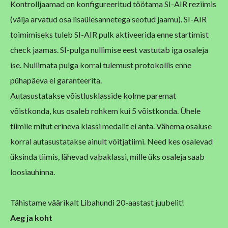
Kontrolljaamad on konfigureeritud töötama SI-AIR reziimis
(välja arvatud osa lisaülesannetega seotud jaamu). SI-AIR
toimimiseks tuleb SI-AIR pulk aktiveerida enne startimist
check jaamas. SI-pulga nullimise eest vastutab iga osaleja
ise. Nullimata pulga korral tulemust protokollis enne
pühapäeva ei garanteerita.
Autasustatakse võistlusklasside kolme paremat
võistkonda, kus osaleb rohkem kui 5 võistkonda. Ühele
tiimile mitut erineva klassi medalit ei anta. Vähema osaluse
korral autasustatakse ainult võitjatiimi. Need kes osalevad
üksinda tiimis, lähevad vabaklassi, mille üks osaleja saab
loosiauhinna.
Tähistame väärikalt Libahundi 20-aastast juubelit!
Aeg ja koht