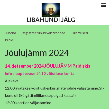
LIBAHUNDI JÄLG
Juhend
Registreerunud võistkonnad
Tulemused
Pildid
Jõulujämm 2024
14. detsember 2024 JÕULUJÄMM Paldiskis
Infot laupäevase 14.12 võistluse kohta:
Ajakava:
12:00 avatakse võistluskeskus, materjalide väljastamine, SI-
kontroll (kõigi tiimiliikmete pulgad kaasa!)
12:30 kaartide väljastamine