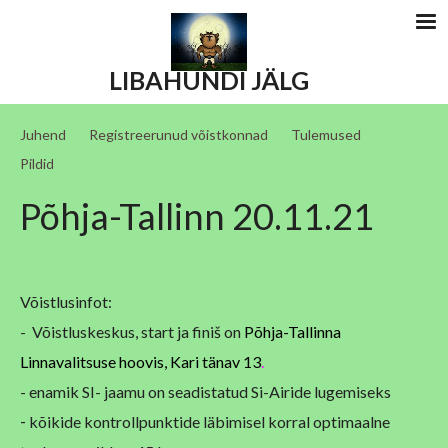
LIBAHUNDI JÄLG
Juhend
Registreerunud võistkonnad
Tulemused
Pildid
Põhja-Tallinn 20.11.21
Võistlusinfot:
- Võistluskeskus, start ja finiš on
Põhja-Tallinna
Linnavalitsuse hoovis, Kari tänav 13
.
- enamik SI- jaamu on seadistatud Si-Airide lugemiseks
-
kõikide kontrollpunktide läbimisel korral optimaalne