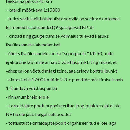
teekonna pikkus 45 km
- kaardi mõõtkava 1:15000
- tulles vastu seiklushimuliste soovile on seekord ootamas
ka mõned lisaülesanded (9-ga algavad KP-d)
-
kindad ning guugeldamise võimalus tulevad kasuks
lisaülesannete lahendamisel
- üheks lisaülesandeks on ka "superpunkt" KP 50, mille
igakordne läbimine annab 5 võistluspunkti tingimusel, et
vahepeal on võetud mingi teine, aga erinev kontrollpunkt
-
alates kella 17:00 kõikide 2..8-e punktide märkimisel saab
1 lisanduva võistluspunkti
- rinnanumbreid ei ole
- korraldajate poolt organiseeritud joogipunkte rajal ei ole
NB! teele jääb hulgaliselt poode!
- toitlustust korraldajate poolt organiseeritud ei ole, aga