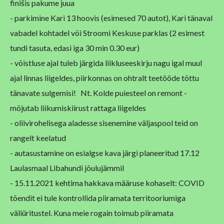
finišis pakume juua
- parkimine Kari 13 hoovis (esimesed 70 autot), Kari tänaval
vabadel kohtadel või Stroomi Keskuse parklas (2 esimest
tundi tasuta, edasi iga 30 min 0.30 eur)
- võistluse ajal tuleb järgida liikluseeskirju nagu igal muul
ajal linnas liigeldes, piirkonnas on ohtralt teetööde tõttu
tänavate sulgemisi! Nt. Kolde puiesteel on remont -
mõjutab liikumiskiirust rattaga liigeldes
- oliivirohelisega aladesse sisenemine väljaspool teid on
rangelt keelatud
- autasustamine on esialgse kava järgi planeeritud 17.12
Laulasmaal Libahundi jõulujämmil
- 15.11.2021 kehtima hakkava määruse kohaselt: COVID
tõendit ei tule kontrollida piiramata territooriumiga
väliüritustel. Kuna meie rogain toimub piiramata