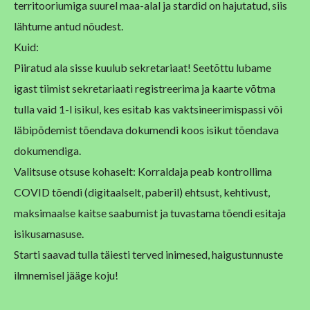
territooriumiga suurel maa-alal ja stardid on hajutatud, siis
lähtume antud nõudest.
Kuid:
Piiratud ala sisse kuulub sekretariaat! Seetõttu lubame
igast tiimist sekretariaati registreerima ja kaarte võtma
tulla vaid 1-l isikul, kes esitab kas vaktsineerimispassi või
läbipõdemist tõendava dokumendi koos isikut tõendava
dokumendiga.
Valitsuse otsuse kohaselt: Korraldaja peab kontrollima
COVID tõendi (digitaalselt, paberil) ehtsust, kehtivust,
maksimaalse kaitse saabumist ja tuvastama tõendi esitaja
isikusamasuse.
Starti saavad tulla täiesti terved inimesed, haigustunnuste
ilmnemisel jääge koju!