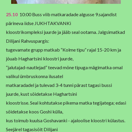
25.10
10:00 Buss viib matkaradade algusse 9.sajandist
pärineva iidse JUKHTAKVANKi
kloostrikompleksi juurde ja jääb seal ootama. Jalgsimatkad
Dilijani Rahvuspargis:
tugevamate grupp matkab “Kolme tipu” rajal 15-20 km ja
jõuab Haghartsini kloostri juurde,
“jalutajad-nautlejad” teevad mõne tipuga mägimatka omal
valikul ümbruskonna ilusatel
matkaradadel ja tulevad 3-4 tunni pärast tagasi bussi
juurde, kust sõidetakse Haghartsini
kloostrisse. Seal kohtutakse pikema matka tegijatega; edasi
sõidetakse koos Goshi külla,
kus toimub kuulsa Goshavanki - ajaloolise kloostri külastus.
Seejärel tagasisõit Dilijani