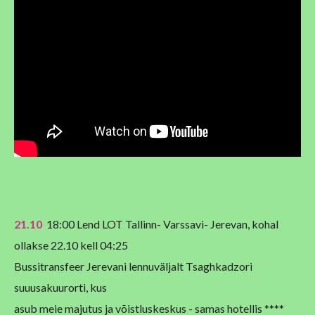
21.10
18:00 Lend LOT Tallinn- Varssavi- Jerevan, kohal
ollakse 22.10 kell 04:25
Bussitransfeer Jerevani lennuväljalt Tsaghkadzori
suuusakuurorti, kus
asub meie majutus ja võistluskeskus - samas hotellis ****