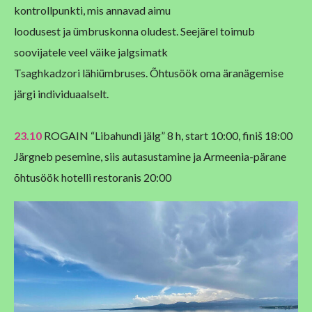
kontrollpunkti, mis annavad aimu
loodusest ja ümbruskonna oludest. Seejärel toimub
soovijatele veel väike jalgsimatk
Tsaghkadzori lähiümbruses. Õhtusöök oma äranägemise
järgi individuaalselt.
23.10
ROGAIN “Libahundi jälg” 8 h, start 10:00, finiš 18:00
Järgneb pesemine, siis autasustamine ja Armeenia-pärane
õhtusöök hotelli restoranis 20:00