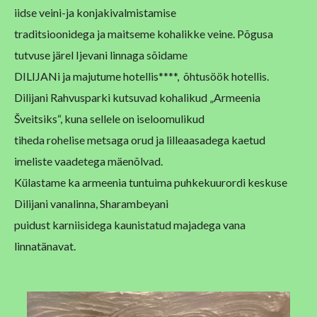
iidse veini-ja konjakivalmistamise
traditsioonidega ja maitseme kohalikke veine. Põgusa
tutvuse järel Ijevani linnaga sõidame
DILIJANi ja majutume hotellis****, õ
htusöök hotellis.
Dilijani Rahvusparki kutsuvad kohalikud „Armeenia
Šveitsiks“, kuna sellele on iseloomulikud
tiheda rohelise metsaga orud ja lilleaasadega kaetud
imeliste vaadetega mäenõlvad.
Külastame ka armeenia tuntuima puhkekuurordi keskuse
Dilijani vanalinna, Sharambeyani
puidust karniisidega kaunistatud majadega vana
linnatänavat.