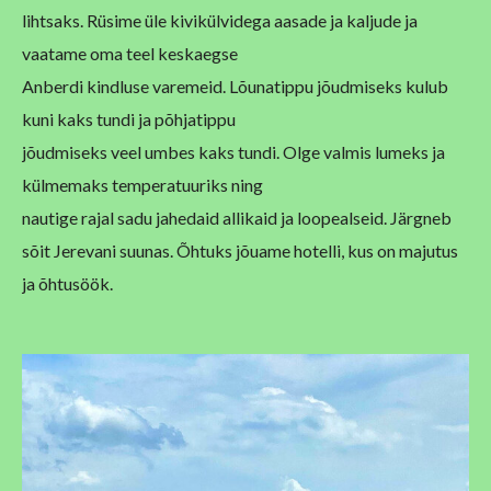
lihtsaks. Rüsime üle kivikülvidega aasade ja kaljude ja
vaatame oma teel keskaegse
Anberdi kindluse varemeid. Lõunatippu jõudmiseks kulub
kuni kaks tundi ja põhjatippu
jõudmiseks veel umbes kaks tundi. Olge valmis lumeks ja
külmemaks temperatuuriks ning
nautige rajal sadu jahedaid allikaid ja loopealseid.
Järgneb
sõit Jerevani suunas. Õhtuks jõuame hotelli, kus on majutus
ja õhtusöök.