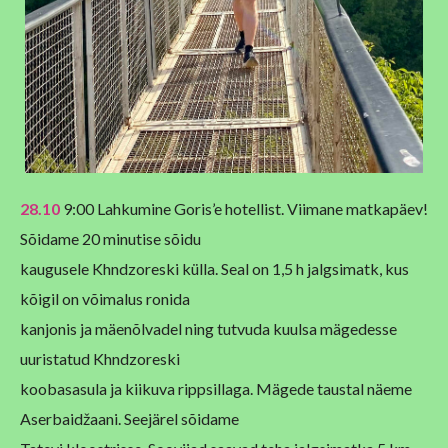
28.10
9:00 Lahkumine Goris’e hotellist. Viimane matkapäev!
Sõidame 20 minutise sõidu
kaugusele Khndzoreski külla. Seal on 1,5 h jalgsimatk, kus
kõigil on võimalus ronida
kanjonis ja mäenõlvadel ning tutvuda kuulsa mägedesse
uuristatud Khndzoreski
koobasasula ja kiikuva rippsillaga. Mägede taustal näeme
Aserbaidžaani. Seejärel sõidame