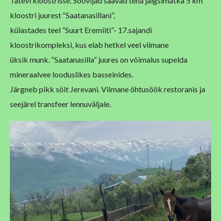
Tatevi kloostrisse. Soovijad saavad teha jalgsimatka 5 km
kloostri juurest “Saatanasillani”,
külastades teel “Suurt Eremiiti”- 17.sajandi
kloostrikompleksi, kus elab hetkel veel viimane
üksik munk. “Saatanasilla” juures on võimalus supelda
mineraalvee looduslikes basseinides.
Järgneb pikk sõit Jerevani. Viimane õhtusöök restoranis ja
seejärel transfeer lennuväljale.