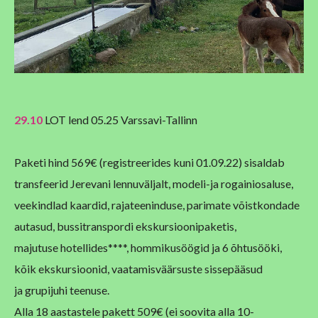
29.10
LOT lend 05.25 Varssavi-Tallinn
Paketi hind 569€ (registreerides kuni 01.09.22) sisaldab
transfeerid Jerevani lennuväljalt, modeli-ja
rogainiosaluse,
veekindlad kaardid, rajateeninduse, parimate võistkondade
autasud, bussitranspordi ekskursioonipaketis,
majutuse
hotellides****, hommikusöögid ja 6 õhtusööki,
kõik ekskursioonid, vaatamisväärsuste sissepääsud
ja
grupijuhi teenuse.
Alla 18 aastastele pakett 509€ (ei soovita alla 10-