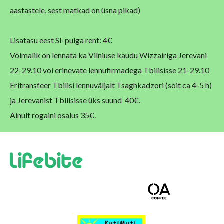
aastastele, sest matkad on üsna pikad)
Lisatasu eest SI-pulga rent: 4€
Võimalik on lennata ka Vilniuse kaudu Wizzairiga Jerevani
22-29.10 või erinevate lennufirmadega
Tbilisisse 21-29.10
Eritransfeer Tbilisi lennuväljalt Tsaghkadzori (sõit ca 4-5 h)
ja Jerevanist Tbilisisse üks suund 40€
.
Ainult rogaini osalus 35€.