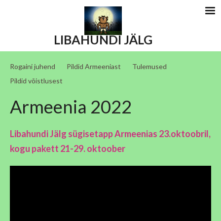
LIBAHUNDI JÄLG
Rogaini juhend
Pildid Armeeniast
Tulemused
Pildid võistlusest
Armeenia 2022
Libahundi Jälg sügisetapp Armeenias 23.oktoobril,
kogu pakett 21-29. oktoober