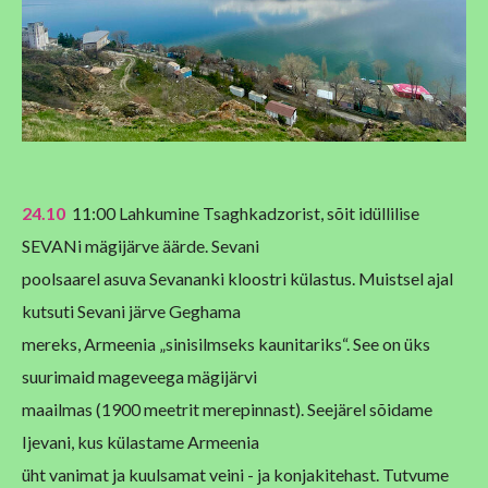
24.10
11:00 Lahkumine Tsaghkadzorist, sõit idüllilise
SEVANi mägijärve äärde. Sevani
poolsaarel asuva Sevananki kloostri külastus. Muistsel ajal
kutsuti Sevani järve Geghama
mereks, Armeenia „sinisilmseks kaunitariks“. See on üks
suurimaid mageveega mägijärvi
maailmas (1900 meetrit merepinnast). Seejärel sõidame
Ijevani, kus külastame Armeenia
üht vanimat ja kuulsamat veini - ja konjakitehast. Tutvume