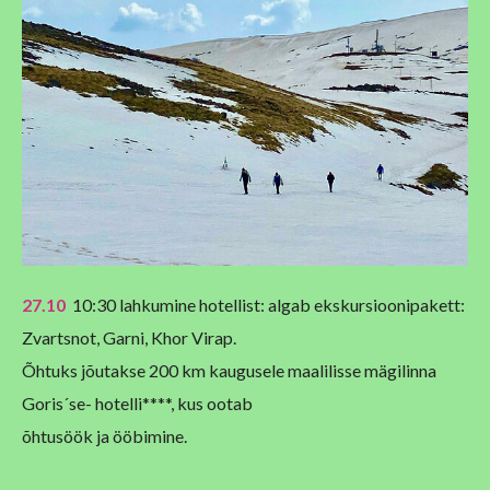
27.10
10:30 lahkumine hotellist: algab ekskursioonipakett:
Zvartsnot, Garni, Khor Virap.
Õhtuks jõutakse 200 km kaugusele maalilisse mägilinna
Goris´se- hotelli****, kus ootab
õhtusöök ja ööbimine.