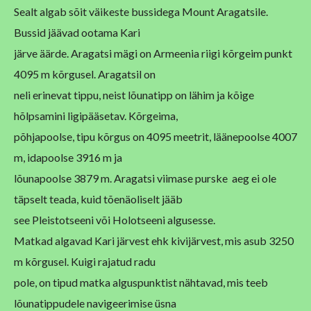
Sealt algab sõit väikeste bussidega Mount Aragatsile.
Bussid jäävad ootama Kari
järve äärde. Aragatsi mägi on Armeenia riigi kõrgeim punkt
4095 m kõrgusel. Aragatsil on
neli erinevat tippu, neist lõunatipp on lähim ja kõige
hõlpsamini ligipääsetav. Kõrgeima,
põhjapoolse, tipu kõrgus on 4095 meetrit, läänepoolse 4007
m, idapoolse 3916 m ja
lõunapoolse 3879 m. Aragatsi viimase purske aeg ei ole
täpselt teada, kuid tõenäoliselt jääb
see Pleistotseeni või Holotseeni algusesse.
Matkad algavad Kari järvest ehk kivijärvest, mis asub 3250
m kõrgusel. Kuigi rajatud radu
pole, on tipud matka alguspunktist nähtavad, mis teeb
lõunatippudele navigeerimise üsna