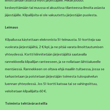
ilmoittamaan asiasta myös järjestäjälle. Mikäli joudut
keskeyttämään tai muussa ei akuutissa tilanteessa ilmoita asiasta
jäjestäjälle.
Kilpailijoita ei ole vakuutettu järjestäjän puolesta
.
Leimaus
Kilpailussa käytettaan elekronista SI-leimausta. SI-kortteja saa
vuokrata järjestäjäiltä, 2 €/kpl, ja ne pitää varata ilmoittautumisen
yhteydessä. Kortti kiinnitetään järjestäjältä saatavalla
rannekkeella kilpailijan ranteeseen, ja se nollataan lähtöalueelle
mentäessä. Rannekkeen on oltava ehjä maaliin tultaessa, jossa se
tarkastetaan ja poistetaan järjestäjän toimesta tulospalvelun
luennan yhteydessä.
Jos SI-kortti katoaa tai se vahingoittuu,
veloitetaan kilpailijalta 60 €.
Toiminta tehtävärasteilla