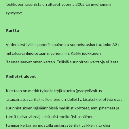
joukkueen jäsenistä on oltavat vuonna 2002 tai myöhemmin
syntynyt.
Kartta
Vedenkestävälle paperille painettu suunnistuskartta, koko A3+
mittakaava ilmoitetaan myöhemmin. Kaikki joukkueen
jäsenet saavat oman kartan. Erillisiä suunnittelukarttoja ei jaeta.
Kielletyt alueet
Karttaan on merkitty kiellettyjä alueita (pystyviivoitus
ratapainatusvärillä), joille meno on kielletty. Lisäksi kiellettyjä ovat
suunnistuksen lajisäännöissä mainitut kohteet, mm. pihamaat ja
tontit (
oliivinvihreä
) sekä ’pistepellot’(
yhtenäinen
tummankeltainen mustalla pisterasterilla
), vaikkei niitä olisi