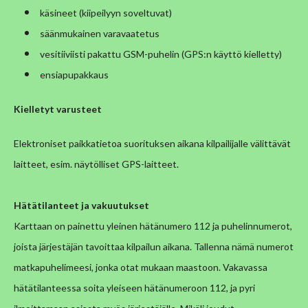
käsineet (kiipeilyyn soveltuvat)
säänmukainen varavaatetus
vesitiiviisti pakattu GSM-puhelin (GPS:n käyttö kielletty)
ensiapupakkaus
Kielletyt varusteet
Elektroniset paikkatietoa suorituksen aikana kilpailijalle välittävät
laitteet, esim. näytölliset GPS-laitteet.
Hätätilanteet ja vakuutukset
Karttaan on painettu yleinen hätänumero 112 ja puhelinnumerot,
joista järjestäjän tavoittaa kilpailun aikana. Tallenna nämä numerot
matkapuhelimeesi, jonka otat mukaan maastoon. Vakavassa
h
ätätilanteessa soita yleiseen hätänumeroon 112, ja pyri