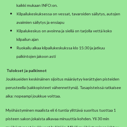
kaikki mukaan INFO:on.
Kilpailukeskuksessa on vessat, tavaroiden säilytys, autojen
avaimien säilytys ja ensiapu
Kilpalukeskus on avoinna ja siellä on tarjolla vettä koko
kilpailun ajan
Ruokailu alkaa kilpailukeskukssa klo 15:30 ja jatkuu
palkintojen jakoon asti
Tulokset ja palkinnot
Joukkueiden keskinäinen sijoitus määräytyy kerättyjen pisteiden
perusteella (sakkopisteet vähennettynä). Tasapisteissä ratkaisee
aika: nopeampi joukkue voittaa.
Myöhästyminen maalista eli 6 tuntia ylittävä suoritus tuottaa 1
pisteen sakon jokaista alkavaa minuuttia kohden. Yli 30 min