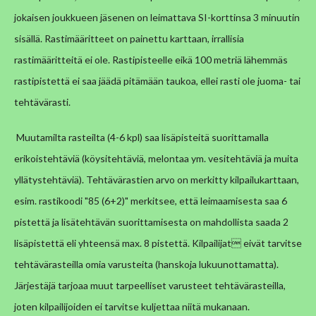
jokaisen joukkueen jäsenen on leimattava SI-korttinsa 3 minuutin
sisällä. Rastimääritteet on painettu karttaan, irrallisia
rastimääritteitä ei ole. Rastipisteelle eikä 100 metriä lähemmäs
rastipistettä ei saa jäädä pitämään taukoa, ellei rasti ole juoma- tai
tehtävärasti.
Muutamilta rasteilta (4-6 kpl) saa lisäpisteitä suorittamalla
erikoistehtäviä (köysitehtäviä, melontaa ym. vesitehtäviä ja muita
yllätystehtäviä). Tehtävärastien arvo on merkitty kilpailukarttaan,
esim. rastikoodi "85 (6+2)" merkitsee, että leimaamisesta saa 6
pistettä ja lisätehtävän suorittamisesta on mahdollista saada 2
lisäpistettä eli yhteensä max. 8 pistettä. Kilpailijat eivät tarvitse
tehtävärasteilla omia varusteita (hanskoja lukuunottamatta).
Järjestäjä tarjoaa muut tarpeelliset varusteet tehtävärasteilla,
joten kilpailijoiden ei tarvitse kuljettaa niitä mukanaan.