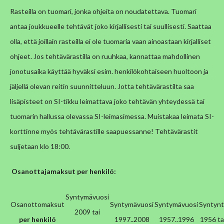
Rasteilla on tuomari, jonka ohjeita on noudatettava. Tuomari
antaa joukkueelle tehtävät joko kirjallisesti tai suullisesti. Saattaa
olla, että joillain rasteilla ei ole tuomaria vaan ainoastaan kirjalliset
ohjeet. Jos tehtävärastilla on ruuhkaa, kannattaa mahdollinen
jonotusaika käyttää hyväksi esim. henkilökohtaiseen huoltoon ja
jäljellä olevan reitin suunnitteluun.
Jotta tehtävärastilta saa
lisäpisteet on SI-tikku leimattava joko tehtävän yhteydessä tai
tuomarin hallussa olevassa SI-leimasimessa. Muistakaa leimata SI-
korttinne myös tehtävärastille saapuessanne! Tehtävärastit
suljetaan klo 18:00.
Osanottajamaksut per henkilö:
Syntymävuosi
Osanottomaksut
Syntymävuosi
Syntymävuosi
Syntyn
2009 tai
per henkilö
1997..2008
1957..1996
1956 ta