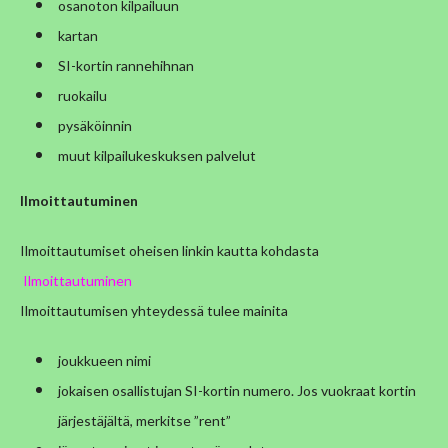
osanoton kilpailuun
kartan
SI-kortin rannehihnan
ruokailu
pysäköinnin
muut kilpailukeskuksen palvelut
Ilmoittautuminen
Ilmoittautumiset oheisen linkin kautta kohdasta
Ilmoittautuminen
Ilmoittautumisen yhteydessä tulee mainita
joukkueen nimi
jokaisen osallistujan SI-kortin numero. Jos vuokraat kortin
järjestäjältä, merkitse ”rent”