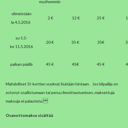
myöhemmin
viimeistään
2 €
12 €
25 €
1
la 4.5.2016
su 5.5-
20 €
35 €
35€
3
ke 11.5.2016
paikan päällä
45 €
45€
45 €
4
Mahdolliset SI-kortien vuokrat lisätään hintaan.
Jos kilpailija on
estynyt osallistumaan tai peruu ilmoittautumisen, maksettuja

maksuja ei palauteta.
Osanottomaksu sisältää