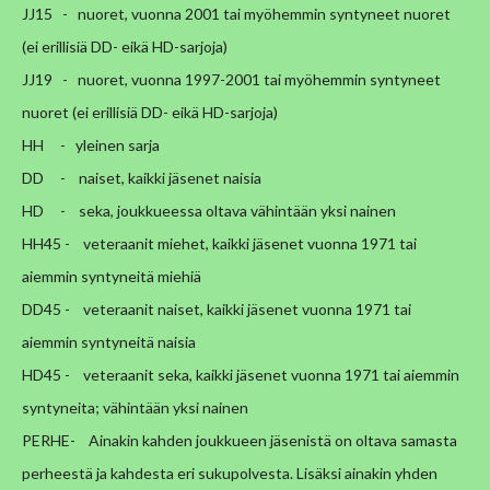
JJ15 - nuoret, vuonna 2001 tai myöhemmin syntyneet nuoret
(ei erillisiä DD- eikä HD-sarjoja)
JJ19 - nuoret, vuonna 1997-2001 tai myöhemmin syntyneet
nuoret (ei erillisiä DD- eikä HD-sarjoja)
HH -
yleinen sarja
DD - naiset, kaikki jäsenet naisia
HD - seka, joukkueessa oltava vähintään yksi nainen
HH45 - veteraanit miehet, kaikki jäsenet vuonna 1971 tai
aiemmin syntyneitä miehiä
DD45 - veteraanit naiset, kaikki jäsenet vuonna 1971 tai
aiemmin syntyneitä naisia
HD45 - veteraanit seka, kaikki jäsenet vuonna 1971 tai aiemmin
syntyneita; vähintään yksi nainen
PERHE- Ainakin kahden joukkueen jäsenistä on oltava samasta
perheestä ja kahdesta eri sukupolvesta. Lisäksi ainakin yhden