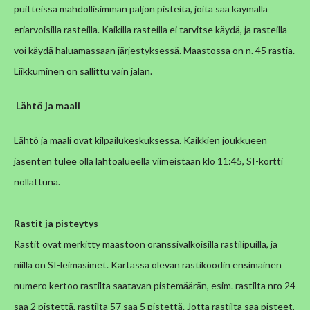
puitteissa mahdollisimman paljon pisteitä, joita saa käymällä
eriarvoisilla rasteilla. Kaikilla rasteilla ei tarvitse käydä, ja rasteilla
voi käydä haluamassaan järjestyksessä. Maastossa on n. 45
rastia.
Liikkuminen on sallittu vain jalan.
Lähtö ja maali
Lähtö ja maali ovat kilpailukeskuksessa. Kaikkien joukkueen
jäsenten tulee olla lähtöalueella viimeistään klo 11:45, SI-kortti
nollattuna.
Rastit ja pisteytys
Rastit ovat merkitty maastoon oranssivalkoisilla rastilipuilla, ja
niillä on SI-leimasimet. Kartassa olevan rastikoodin ensimäinen
numero kertoo rastilta saatavan pistemäärän, esim. rastilta nro 24
saa 2 pistettä, rastilta 57 saa 5 pistettä. Jotta rastilta saa pisteet,