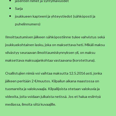
jäsenten nimet ja syntymävuodet
Sarja
joukkueen kapteeni ja yhteystiedot (sähköposti ja
puhelinnumero)
Ilmoittautumisen jälkeen sähköpostiinne tulee vahvistus sekä
joukkuekohtainen lasku, joka on maksettava heti. Mikäli maksu
viivästyy seuraavan ilmoittaumiskynnyksen yli, on maksu
maksettava maksuajankohtaa vastaavana (korotettuna).
Osallistujien nimiä voi vaihtaa maksutta 12.5.2016 asti, jonka
jälkeen peritään 2 €/muutos.
Kilpailun aikana maastossa on
tuomareita ja valokuvaajia. Kilpailijoista otetaan valokuvia ja
videoita, joita voidaan julkaista netissä. Jos et halua esiintyä
mediassa, ilmoita siitä kuvaajille.