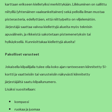
karttaan erikseen kielletyiksi merkittykään. Liikkuminen on sallittu
niityillä (yhtenäinen vaaleankeltainen) sekä pelloilla ilman mustaa
pisterasteria, edellyttäen, että niitty/pelto on viljelemätön.
Järjestäjä saattaa valvoa kiellettyjä alueita myös teknisin
apuvälinein, ja rikkeistä sakotetaan pistemenetyksin tai
hylkäyksellä. Kunnioittakaa kiellettyjä alueita!
Pakolliset varusteet
Jokaisella kilpailijalla tulee olla koko ajan ranteeseen kiinnitetty SI-
kortti ja vaatteisiin tai varusteisiin näkyvästi kiinnitetty
järjestäjältä saatu kilpailunumero.
Lisäksi suositellaan:
kompassi
ruokaa ja juomaa