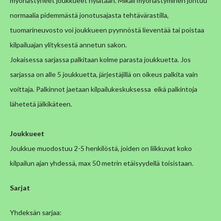
myöhästyneet joukkueet hylätään. Mikäli myöhästyminen johtuu
normaalia pidemmästä jonotusajasta tehtävärastilla,
tuomarineuvosto voi joukkueen pyynnöstä lieventää tai poistaa
kilpailuajan ylityksestä annetun sakon.
Jokaisessa sarjassa palkitaan kolme parasta joukkuetta. Jos
sarjassa on alle 5 joukkuetta, järjestäjillä on oikeus palkita vain
voittaja. Palkinnot jaetaan kilpailukeskuksessa eikä palkintoja
lähetetä jälkikäteen.
Joukkueet
Joukkue muodostuu 2-5 henkilöstä, joiden on liikkuvat koko
kilpailun ajan yhdessä, max 50 metrin etäisyydellä toisistaan.
Sarjat
Yhdeksän sarjaa: